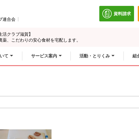
資料請求
別のウィン
ブ連合会
別のウィンドウで開きます。
生活クラブ滋賀】
農薬、こだわりの安心食材を宅配します。
いて
サービス案内
活動・とりくみ
組