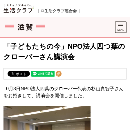
本文へジャンプする。
ページの先頭です。
生活クラブ連合会
別のウィンドウで開きます。
ここからサイト内共通メニューです。
サイト内共通メニューをスキップする
サイト内共通メニューここまで。
「子どもたちの今」NPO法人四つ葉の
クローバーさん講演会
10月3日NPO法人四葉のクローバー代表の杉山真智子さん
をお招きして、講演会を開催しました。