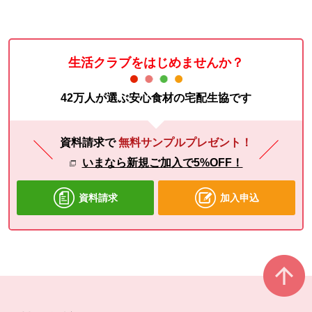
生活クラブをはじめませんか？
42万人が選ぶ安心食材の宅配生協です
資料請求で
無料サンプルプレゼント！
いまなら新規ご加入で5%OFF！
資料請求
加入申込
本文ここまで。
ここから共通フッターメニューです。