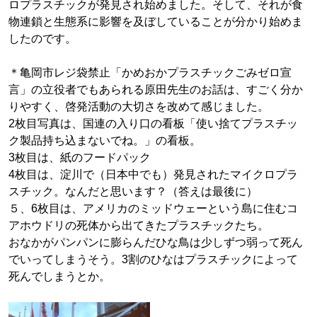
ロプラスチックが発見され始めました。そして、それが食
物連鎖と生態系に影響を及ぼしていることが分かり始めま
したのです。
＊亀岡市レジ袋禁止「かめおかプラスチックごみゼロ宣
言」の立役者でもあられる原田先生のお話は、すごく分か
りやすく、啓発活動の大切さを改めて感じました。
2枚目写真は、国連の入り口の看板「使い捨てプラスチッ
ク製品持ち込まないでね。」の看板。
3枚目は、紙のフードパック
4枚目は、淀川で（日本中でも）発見されたマイクロプラ
スチック。なんだと思います？（答えは最後に）
５、6枚目は、アメリカのミッドウェーという島に住むコ
アホウドリの死体から出てきたプラスチックたち。
おなかがパンパンに膨らんだひな鳥は少しずつ弱って死ん
でいってしまうそう。3割のひなはプラスチックによって
死んでしまうとか。