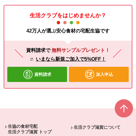
生活クラブをはじめませんか？
42万人が選ぶ安心食材の宅配生協です
資料請求で
無料サンプルプレゼント！
いまなら新規ご加入で5%OFF！
資料請求
加入申込
本文ここまで。
ここから共通フッターメニューです。
生協の食材宅配
生活クラブ滋賀について
生活クラブ滋賀 トップ