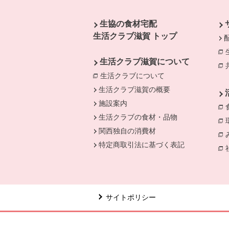
本文ここまで。
ここから共通フッターメニューです。
生協の食材宅配
生活クラブ滋賀 トップ
生活クラブ滋賀について
生活クラブについて
別のウィンドウで開
別
生活クラブ滋賀の概要
施設案内
生活クラブの食材・品物
関西独自の消費材
特定商取引法に基づく表記
サイトポリシー