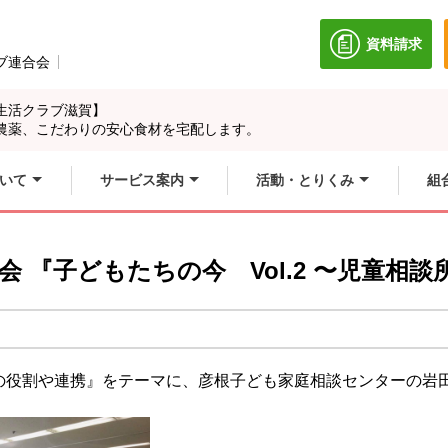
資料請求
別のウィン
ブ連合会
別のウィンドウで開きます。
生活クラブ滋賀】
農薬、こだわりの安心食材を宅配します。
いて
サービス案内
活動・とりくみ
組
演会 『子どもたちの今 Vol.2 〜児童相
の役割や連携』をテーマに、彦根子ども家庭相談センターの岩