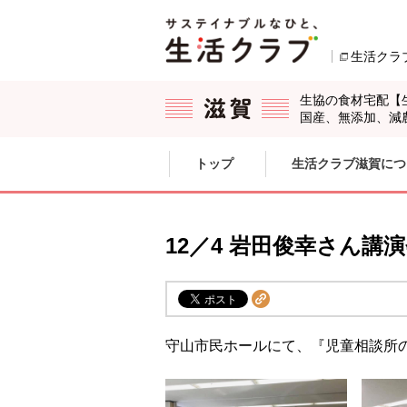
本文へジャンプする。
ページの先頭です。
生活クラ
生協の食材宅配【
国産、無添加、減
ここからサイト内共通メニューです。
サイト内共通メニューをスキップする
トップ
生活クラブ滋賀につ
サイト内共通メニューここまで。
12／4 岩田俊幸さん講
守山市民ホールにて、『児童相談所