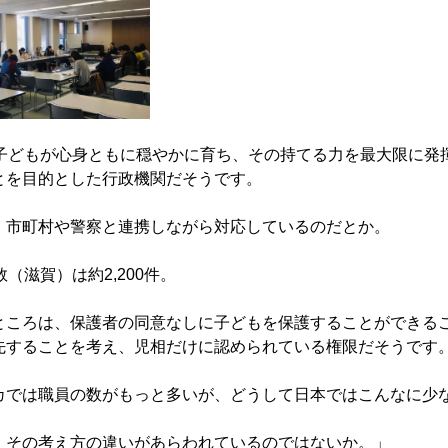
の子どもが心身ともに穏やかに育ち、その持てる力を最大限に発
とを目的とした行政機関だそうです。
、市町村や警察と連携しながら対応しているのだとか。
（滋賀）は約2,200件。
ところは、保護者の同意なしに子どもを保護することができる
先することを考え、児相だけに認められている権限だそうです
カでは職員の数がもっと多いが、どうして日本ではこんなに少
、その考え方の違いがあらわれているのではないか。」