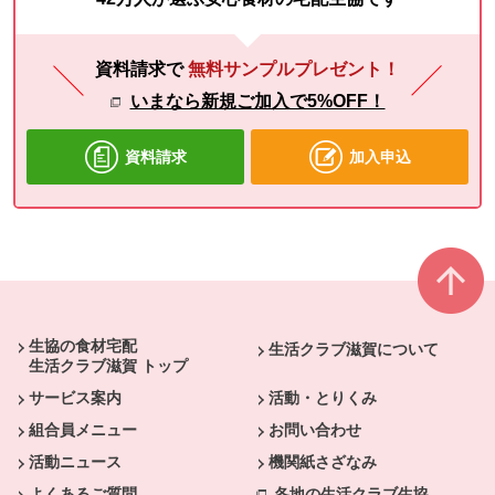
資料請求で
無料サンプルプレゼント！
いまなら新規ご加入で5%OFF！
資料請求
加入申込
本文ここまで。
ここから共通フッターメニューです。
生協の食材宅配
生活クラブ滋賀について
生活クラブ滋賀 トップ
サービス案内
活動・とりくみ
組合員メニュー
お問い合わせ
活動ニュース
機関紙さざなみ
よくあるご質問
各地の生活クラブ生協