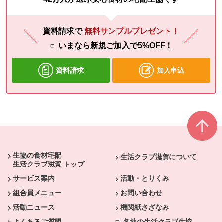
資料請求で
無料サンプルプレゼント！
いまなら新規ご加入で5%OFF！
資料請求
加入申込
本文ここまで。
ここから共通フッターメニューです。
生協の食材宅配
生活クラブ滋賀について
生活クラブ滋賀 トップ
サービス案内
活動・とりくみ
組合員メニュー
お問い合わせ
活動ニュース
機関紙さざなみ
よくあるご質問
各地の生活クラブ生協