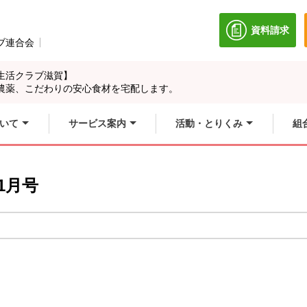
資料請求
別のウィン
ブ連合会
別のウィンドウで開きます。
生活クラブ滋賀】
農薬、こだわりの安心食材を宅配します。
いて
サービス案内
活動・とりくみ
組
1月号