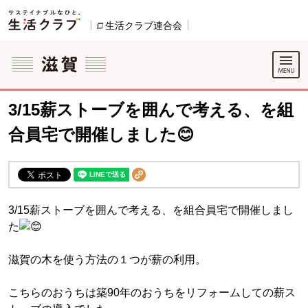
本文へジャンプする。
ページの先頭です。
生活クラブ連合会
別のウィンドウで開きます。
ここからサイト内共通メニューです。
サイト内共通メニューをスキップする
サイト内共通メニューここまで。
3/15薪ストーブを囲んで考える、を組
合員宅で開催しました😊
3/15薪ストーブを囲んで考える、を組合員宅で開催しまし
た
滋賀の木を使う方法の１つが薪の利用。
こちらのおうちは築90年のおうちをリフォームしての薪ス