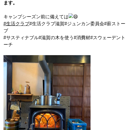
ます。
キャンプシーズン前に備えては
#生活クラブ
#生活クラブ滋賀#ジュンカン委員会#薪ストー
ブ
#サスティナブル#滋賀の木を使う#消費材#スウェーデント
ーチ