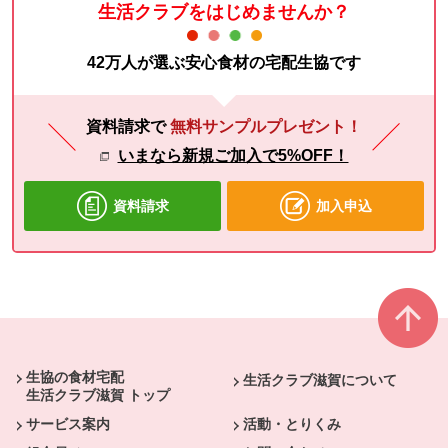
生活クラブをはじめませんか？
42万人が選ぶ安心食材の宅配生協です
資料請求で
無料サンプルプレゼント！
いまなら新規ご加入で5%OFF！
資料請求
加入申込
本文ここまで。
ここから共通フッターメニューです。
生協の食材宅配
生活クラブ滋賀について
生活クラブ滋賀 トップ
サービス案内
活動・とりくみ