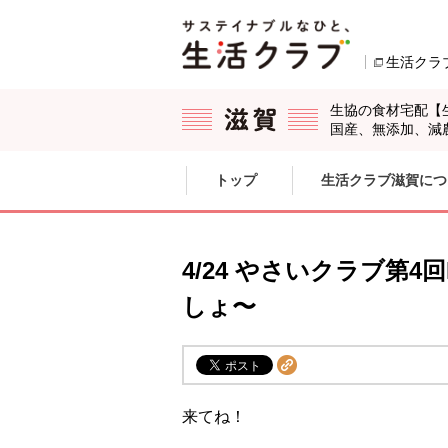
本文へジャンプする。
ページの先頭です。
生活クラ
生協の食材宅配【
国産、無添加、減
ここからサイト内共通メニューです。
サイト内共通メニューをスキップする
トップ
生活クラブ滋賀につ
サイト内共通メニューここまで。
4/24 やさいクラブ第4
しょ〜
来てね！