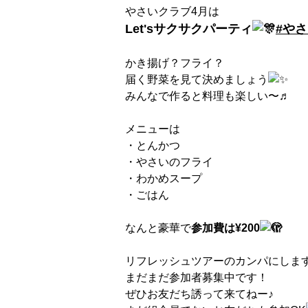
やさいクラブ4月は
Let'sサクサクパーティ
#や
かき揚げ？フライ？
届く野菜を見て決めましょう
みんなで作ると料理も楽しい〜♬
メニューは
・とんかつ
・やさいのフライ
・わかめスープ
・ごはん
なんと豪華で
参加費は¥200
リフレッシュツアーのカンパにしま
まだまだ参加者募集中です！
ぜひお友だち誘って来てねー♪