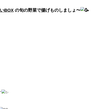
さい
BOX
の旬の野菜で揚げものしましょ〜
す