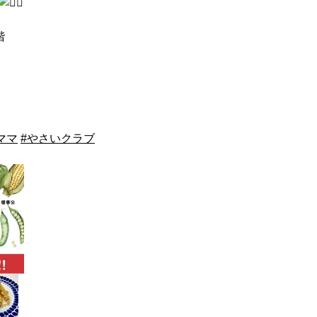
階
ママ
#やさいクラブ