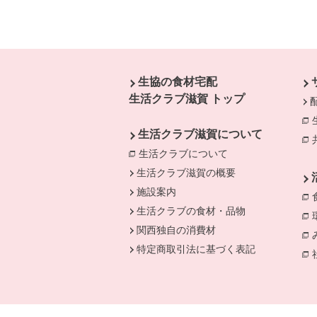
本文ここまで。
ここから共通フッターメニューです。
生協の食材宅配
生活クラブ滋賀 トップ
生活クラブ滋賀について
生活クラブについて
別のウィンドウで開
別
生活クラブ滋賀の概要
施設案内
生活クラブの食材・品物
関西独自の消費材
特定商取引法に基づく表記