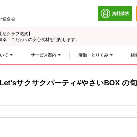
資料請求
別のウィン
ブ連合会
別のウィンドウで開きます。
生活クラブ滋賀】
農薬、こだわりの安心食材を宅配します。
いて
サービス案内
活動・とりくみ
組
回Let'sサクサクパーティ#やさいBOX