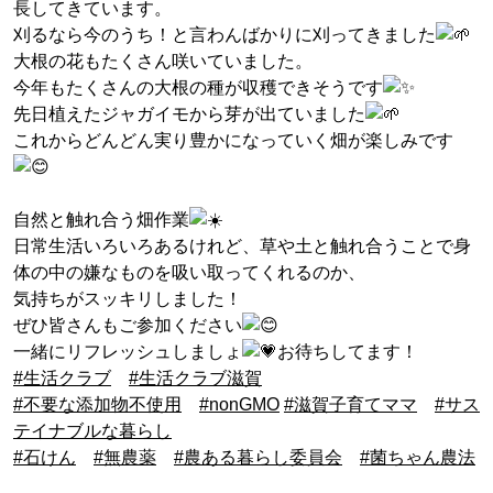
長してきています。
刈るなら今のうち！と言わんばかりに刈ってきました
大根の花もたくさん咲いていました。
今年もたくさんの大根の種が収穫できそうです
先日植えたジャガイモから芽が出ていました
これからどんどん実り豊かになっていく畑が楽しみです
自然と触れ合う畑作業
日常生活いろいろあるけれど、草や土と触れ合うことで身
体の中の嫌なものを吸い取ってくれるのか、
気持ちがスッキリしました！
ぜひ皆さんもご参加ください
一緒にリフレッシュしましょ
お待ちしてます！
#生活クラブ
#生活クラブ滋賀
#不要な添加物不使用
#nonGMO
#滋賀子育てママ
#サス
テイナブルな暮らし
#石けん
#無農薬
#農ある暮らし委員会
#菌ちゃん農法