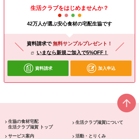
生活クラブをはじめませんか？
42万人が選ぶ安心食材の宅配生協です
資料請求で
無料サンプルプレゼント！
いまなら新規ご加入で5%OFF！
資料請求
加入申込
本文ここまで。
ここから共通フッターメニューです。
生協の食材宅配
生活クラブ滋賀について
生活クラブ滋賀 トップ
サービス案内
活動・とりくみ