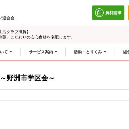
資料請求
別のウィン
ブ連合会
別のウィンドウで開きます。
生活クラブ滋賀】
農薬、こだわりの安心食材を宅配します。
いて
サービス案内
活動・とりくみ
組
🌟～野洲市学区会～