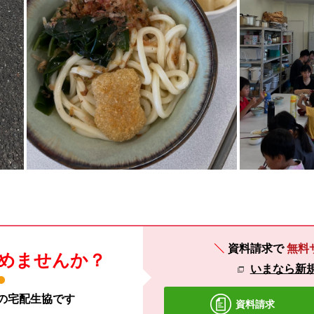
資料請求で
無料
めませんか？
いまなら新規
材の宅配生協です
資料請求