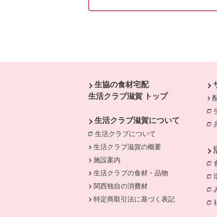
本文ここまで。
ここから共通フッターメニューです。
生協の食材宅配
生活クラブ滋賀 トップ
生活クラブ滋賀について
生活クラブについて
別のウィンドウで開
別
生活クラブ滋賀の概要
施設案内
生活クラブの食材・品物
関西独自の消費材
特定商取引法に基づく表記