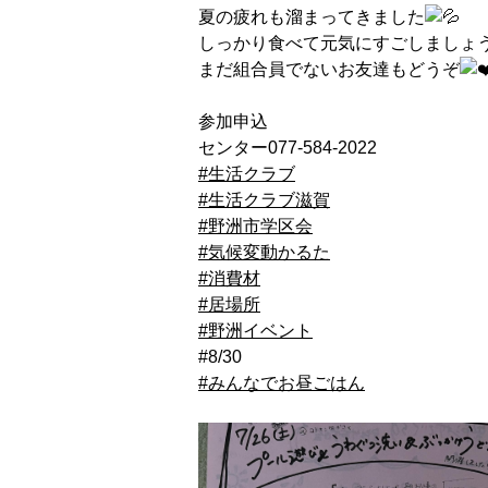
夏の疲れも溜まってきました
しっかり食べて元気にすごしましょ
まだ組合員でないお友達もどうぞ
参加申込
センター077-584-2022
#生活クラブ
#生活クラブ滋賀
#野洲市学区会
#気候変動かるた
#消費材
#居場所
#野洲イベント
#8/30
#みんなでお昼ごはん