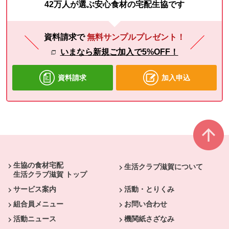
42万人が選ぶ安心食材の宅配生協です
資料請求で
無料サンプルプレゼント！
いまなら新規ご加入で5%OFF！
資料請求
加入申込
本文ここまで。
ここから共通フッターメニューです。
生協の食材宅配
生活クラブ滋賀について
生活クラブ滋賀 トップ
サービス案内
活動・とりくみ
組合員メニュー
お問い合わせ
活動ニュース
機関紙さざなみ