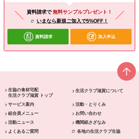
資料請求で
無料サンプルプレゼント！
いまなら新規ご加入で5%OFF！
資料請求
加入申込
本文ここまで。
ここから共通フッターメニューです。
生協の食材宅配
生活クラブ滋賀について
生活クラブ滋賀 トップ
サービス案内
活動・とりくみ
組合員メニュー
お問い合わせ
活動ニュース
機関紙さざなみ
よくあるご質問
各地の生活クラブ生協