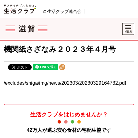
本文へジャンプする。
ページの先頭です。
生活クラブ連合会
別のウィンドウで開きます。
ここからサイト内共通メニューです。
サイト内共通メニューをスキップする
サイト内共通メニューここまで。
機関紙さざなみ２０２３年４月号
/excludes/shiga/img/news/202303/20230329164732.pdf
生活クラブをはじめませんか？
42万人が選ぶ安心食材の宅配生協です