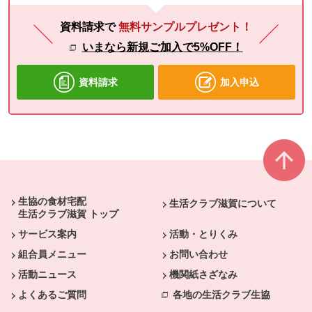
資料請求で
無料サンプルプレゼント！
いまなら新規ご加入で5%OFF！
資料請求
加入申込
本文ここまで。
ここから共通フッターメニューです。
生協の食材宅配
生活クラブ滋賀について
生活クラブ滋賀 トップ
サービス案内
活動・とりくみ
組合員メニュー
お問い合わせ
活動ニュース
機関紙さざなみ
よくあるご質問
各地の生活クラブ生協