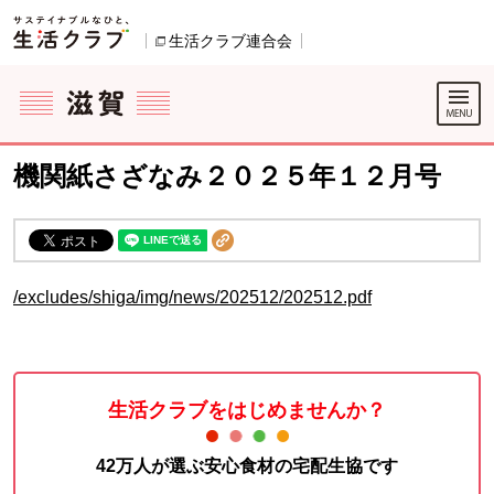
本文へジャンプする。
ページの先頭です。
生活クラブ連合会
別のウィンドウで開きます。
ここからサイト内共通メニューです。
サイト内共通メニューをスキップする
サイト内共通メニューここまで。
機関紙さざなみ２０２５年１２月号
/excludes/shiga/img/news/202512/202512.pdf
生活クラブをはじめませんか？
42万人が選ぶ安心食材の宅配生協です