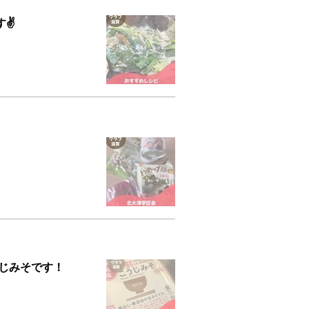
✌️
うじみそです！