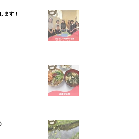
トします！
)