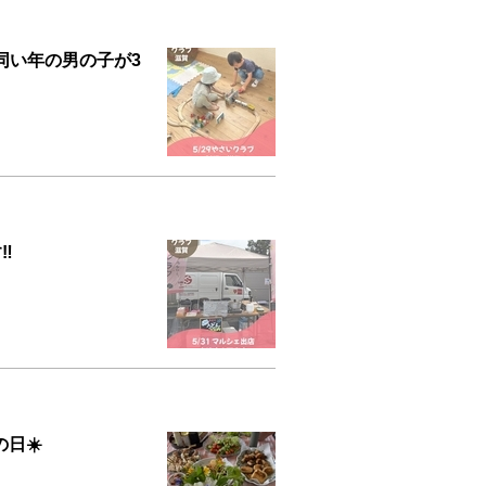
同い年の男の子が3
️
日☀️