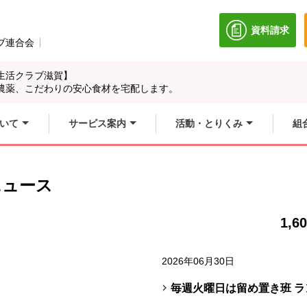
資料請求
別のウィン
ブ連合会
別のウィンドウで開きます。
生活クラブ滋賀】
農薬、こだわりの安心食材を宅配します。
いて
サービス案内
活動・とりくみ
組
ニュース
1,6
2026年06月30日
毎週火曜日は留め置き班 ラ